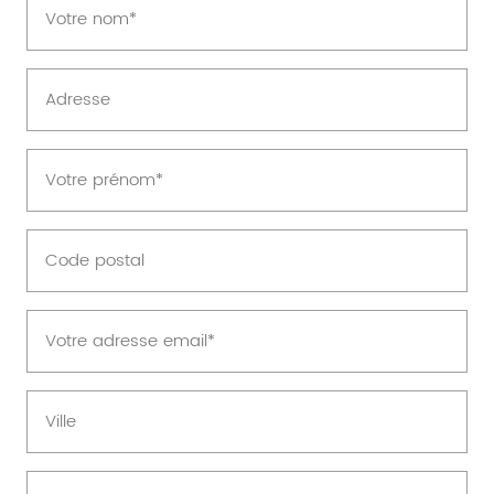
Your
name
(Nécessaire)
Adresse
Prénom
(Nécessaire)
Code
postal
E-
mail
(Nécessaire)
Ville
Téléphone